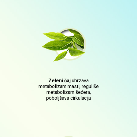
Zeleni čaj
ubrzava
metabolizam masti, reguliše
metabolizam šećera,
poboljšava cirkulaciju