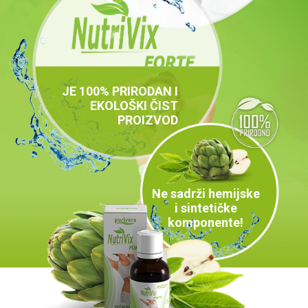
JE 100% PRIRODAN I
EKOLOŠKI ČIST
PROIZVOD
Ne sadrži hemijske
i sintetičke
komponente!