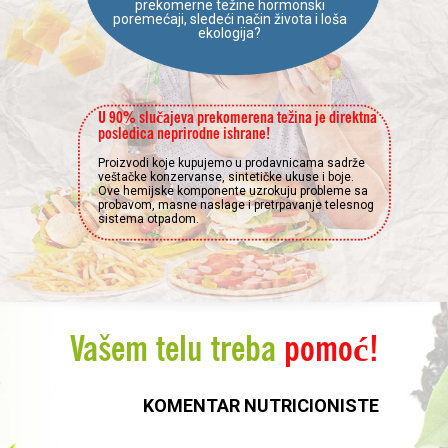
prekomerne težine hormonski
poremećaji, sledeći način života i loša
ekologija?
U 90% slučajeva prekomerena težina je direktna
posledica neprirodne ishrane!
Proizvodi koje kupujemo u prodavnicama sadrže
veštačke konzervanse, sintetičke ukuse i boje.
Ove hemijske komponente uzrokuju probleme sa
probavom, masne naslage i pretrpavanje telesnog
sistema otpadom.
Vašem telu treba
pomoć!
KOMENTAR NUTRICIONISTE