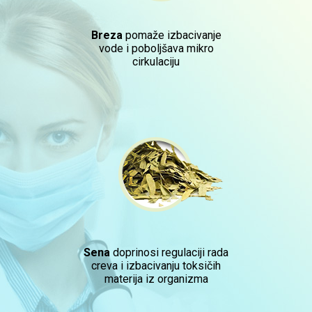
Breza
pomaže izbacivanje
vode i poboljšava mikro
cirkulaciju
Sena
doprinosi regulaciji rada
creva i izbacivanju toksičih
materija iz organizma