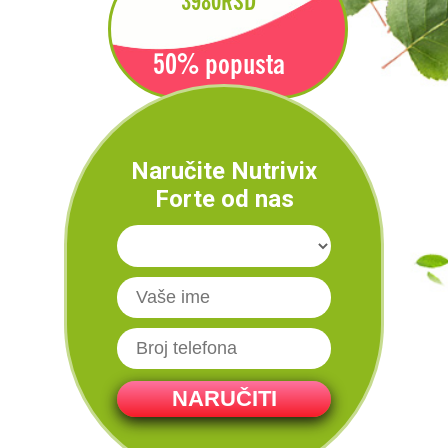
3980
RSD
50% popusta
Naručite Nutrivix
Forte od nas
NARUČITI