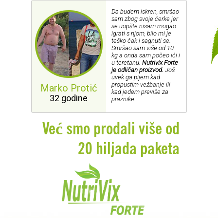
Da budem iskren, smršao
sam zbog svoje ćerke jer
se uopšte nisam mogao
igrati s njom, bilo mi je
teško čak i sagnuti se.
Smršao sam više od 10
kg a onda sam počeo ići i
u teretanu.
Nutrivix Forte
je odličan proizvod.
Još
uvek ga pijem kad
propustim vežbanje ili
Marko Protić
kad jedem previše za
32 godine
praznike.
Već smo prodali više od
20 hiljada paketa