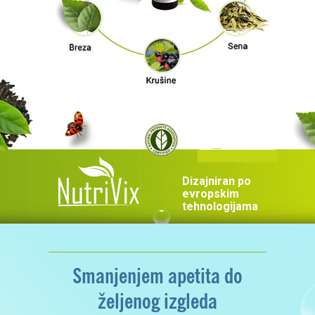
Dizajniran po
evropskim
tehnologijama
Smanjenjem apetita do
željenog izgleda