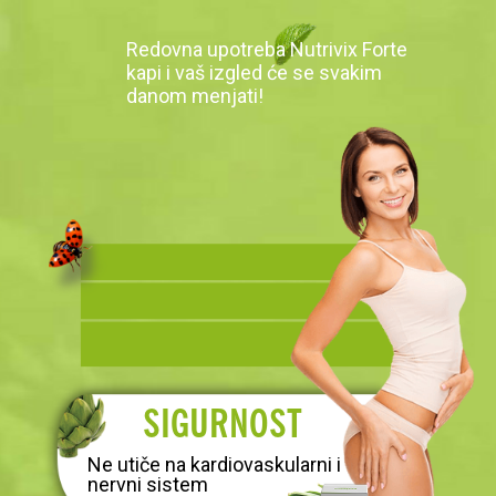
Redovna upotreba Nutrivix Forte
kapi i vaš izgled će se svakim
danom menjati!
SIGURNOST
Ne utiče na kardiovaskularni i
nervni sistem