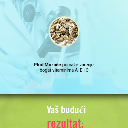
Plod Morače
pomaže varenje,
bogat vitaminima A, E i C
Vaš budući
rezultat: