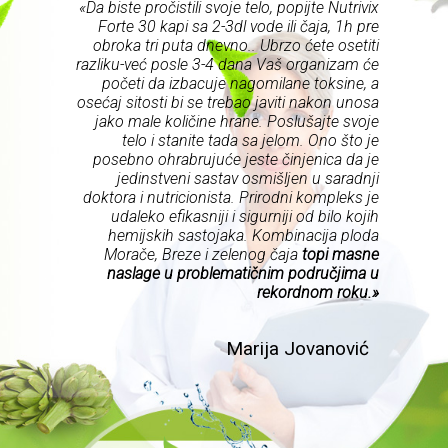
«Da biste pročistili svoje telo, popijte Nutrivix
Forte 30 kapi sa 2-3dl vode ili čaja, 1h pre
obroka tri puta dnevno.. Ubrzo ćete osetiti
razliku-već posle 3-4 dana Vaš organizam će
početi da izbacuje nagomilane toksine, a
osećaj sitosti bi se trebao javiti nakon unosa
jako male količine hrane. Poslušajte svoje
telo i stanite tada sa jelom. Ono što je
posebno ohrabrujuće jeste činjenica da je
jedinstveni sastav osmišljen u saradnji
doktora i nutricionista. Prirodni kompleks je
udaleko efikasniji i sigurniji od bilo kojih
hemijskih sastojaka. Kombinacija ploda
Morače, Breze i zelenog čaja
topi masne
naslage u problematičnim područjima u
rekordnom roku.»
Marija Jovanović