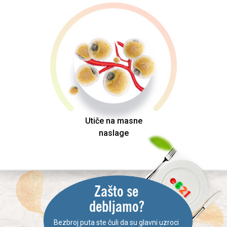
Utiče na masne
naslage
Zašto se
debljamo?
Bezbroj puta ste čuli da su glavni uzroci