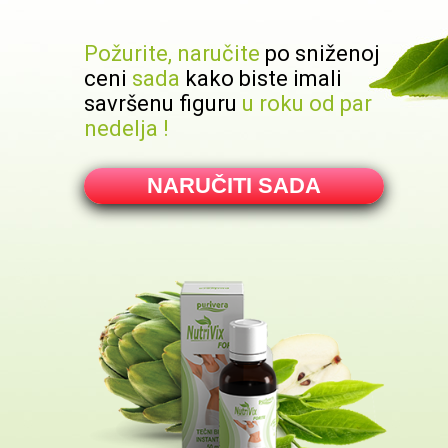
Požurite, naručite
po sniženoj
ceni
sada
kako biste imali
savršenu figuru
u roku od par
nedelja !
NARUČITI SADA