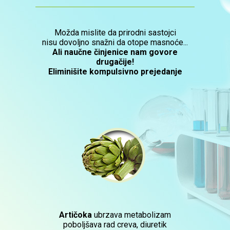
Možda mislite da prirodni sastojci
nisu dovoljno snažni da otope masnoće...
Ali naučne činjenice nam govore
drugačije!
Eliminišite kompulsivno prejedanje
Artičoka
ubrzava metabolizam
poboljšava rad creva, diuretik