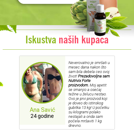
Iskustva
naših kupaca
Neverovatno je smršati u
mesec dana nakon što
sam bila debela ceo svoj
život!
Prezadovoljna sam
Nutrivix Forte
proizvodom.
Moj apetit
se smanjio a osećaj
težine u želucu nestao.
Ovo je prvi proizvod koji
je doveo do istinskog
gubitka 13 kg! U početku
Ana Savić
su kilogrami polako
24 godine
nestajali a onda sam
počela mršaviti 1 kg
dnevno.