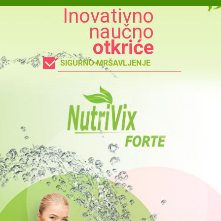
Inovativno
naučno
otkriće
SIGURNO MRŠAVLJENJE