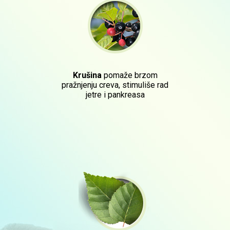
Krušina
pomaže brzom
pražnjenju creva, stimuliše rad
jetre i pankreasa